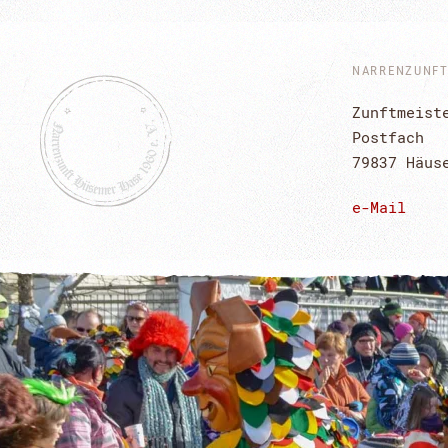
NARRENZUNFT 
Zunftmeist
Postfach
79837 Häus
e-Mail