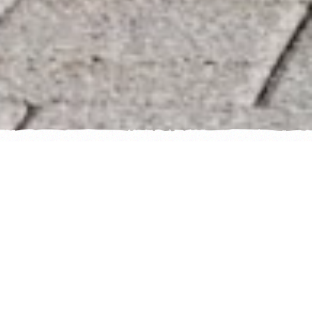
Unser Motto für die Fasnacht 2026:
D' HASE WENN
EN NEUE KELLER,
VIELLEICHT